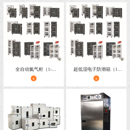
全自动氮气柜（1-
超低湿电子防潮箱（1-
60%RH）
10%RH）
+
+